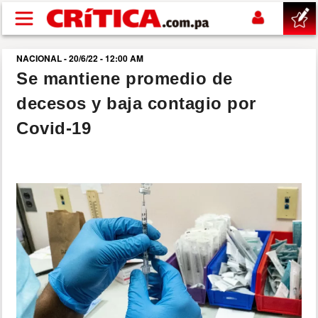
Pasar al contenido principal
NACIONAL - 20/6/22 - 12:00 AM
buscar
Se mantiene promedio de
decesos y baja contagio por
SUCESOS
Covid-19
NACIONAL
POLÍTICA
SHOW
DEPORTES
MUNDO