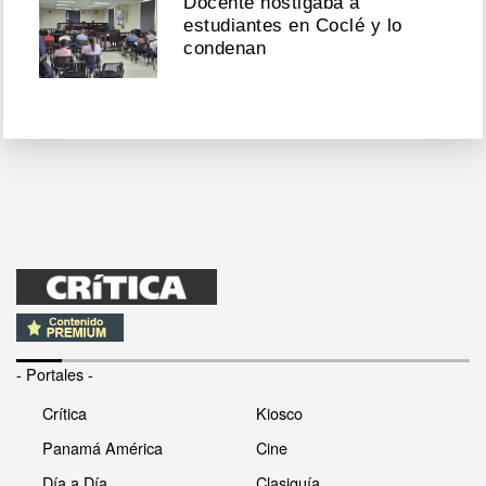
Docente hostigaba a
estudiantes en Coclé y lo
condenan
- Portales -
Crítica
Kiosco
Panamá América
Cine
Día a Día
Clasiguía