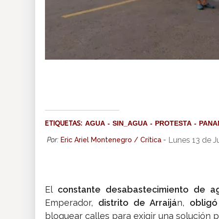
ETIQUETAS:
AGUA
SIN_AGUA
PROTESTA
PANA
Lunes 13 de J
Por:
Eric Ariel Montenegro / Crítica
-
El
constante desabastecimiento de a
Emperador,
distrito de Arraijá
n,
oblig
bloquear calles para exigir una solución