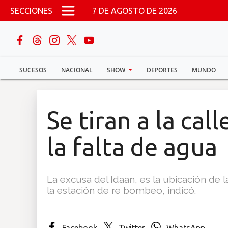
Pasar al contenido principal
SECCIONES
7 DE AGOSTO DE 2026
buscar
SUCESOS
NACIONAL
SHOW
DEPORTES
MUNDO
Sucesos
Nacional
Se tiran a la cal
Política
la falta de agua
Show
La excusa del Idaan, es la ubicación de 
Deportes
la estación de re bombeo, indicó.
Mundo
Facebook
Twitter
WhatsApp