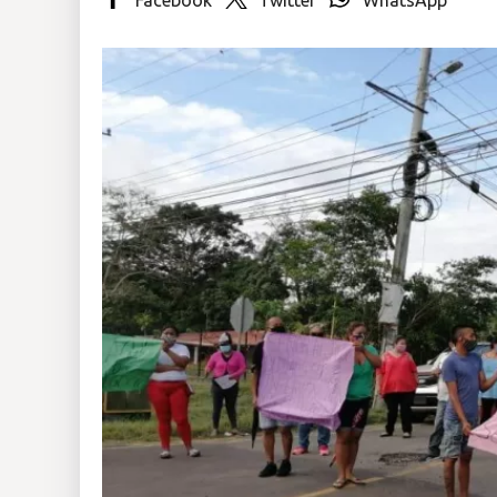
Insólitas
Multimedia
Impreso