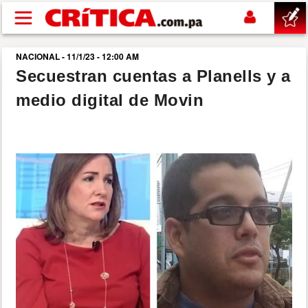
Pasar al contenido principal
NACIONAL - 11/1/23 - 12:00 AM
buscar
Secuestran cuentas a Planells y a
medio digital de Movin
SUCESOS
NACIONAL
POLÍTICA
SHOW
DEPORTES
MUNDO