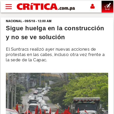
Pasar al contenido principal
NACIONAL - 09/5/18 - 12:00 AM
buscar
Sigue huelga en la construcción
y no se ve solución
SUCESOS
El Suntracs realizó ayer nuevas acciones de
NACIONAL
protestas en las calles, incluso otra vez frente a
la sede de la Capac.
POLÍTICA
SHOW
DEPORTES
MUNDO