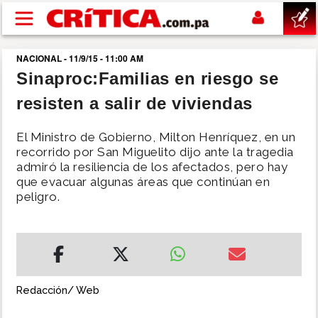
Pasar al contenido principal
NACIONAL - 11/9/15 - 11:00 AM
buscar
Sinaproc:Familias en riesgo se
resisten a salir de viviendas
SUCESOS
El Ministro de Gobierno, Milton Henríquez, en un
NACIONAL
recorrido por San Miguelito dijo ante la tragedia
admiró la resiliencia de los afectados, pero hay
que evacuar algunas áreas que continúan en
POLÍTICA
peligro.
SHOW
DEPORTES
Redacción/ Web
MUNDO