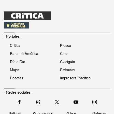
- Portales -
Crítica
Kiosco
Panamá América
Cine
Día a Día
Clasiguía
Mujer
Prémiate
Recetas
Impresora Pacífico
- Redes sociales -
Noticias
Whatsappcri
Videos
Galerías