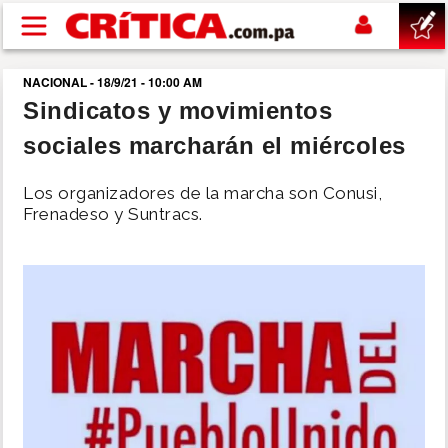
Pasar al contenido principal
NACIONAL - 18/9/21 - 10:00 AM
buscar
Sindicatos y movimientos
sociales marcharán el miércoles
SUCESOS
Los organizadores de la marcha son Conusi,
NACIONAL
Frenadeso y Suntracs.
POLÍTICA
SHOW
DEPORTES
MUNDO