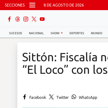
Pasar al contenido principal
SECCIONES
8 DE AGOSTO DE 2026
buscar
SUCESOS
NACIONAL
SHOW
DEPORTES
MUNDO
Sucesos
Nacional
Sittón: Fiscalía 
Política
“El Loco” con lo
Show
Deportes
Facebook
Twitter
WhatsApp
Mundo