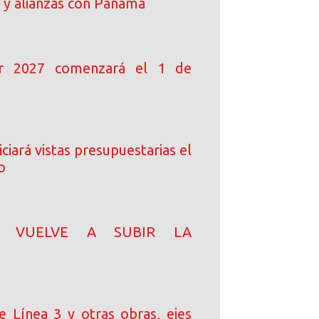
 y alianzas con Panamá
ar 2027 comenzará el 1 de
ciará vistas presupuestarias el
o
N! VUELVE A SUBIR LA
e Línea 3 y otras obras, ejes