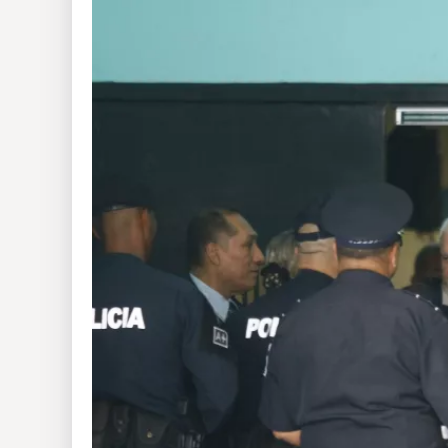
Insólitas
Multimedia
Impreso