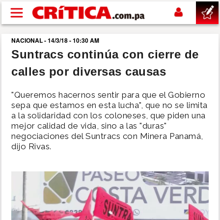
Pasar al contenido principal
NACIONAL - 14/3/18 - 10:30 AM
buscar
Suntracs continúa con cierre de
calles por diversas causas
SUCESOS
"Queremos hacernos sentir para que el Gobierno
NACIONAL
sepa que estamos en esta lucha", que no se limita
a la solidaridad con los coloneses, que piden una
mejor calidad de vida, sino a las "duras"
POLÍTICA
negociaciones del Suntracs con Minera Panamá,
dijo Rivas.
SHOW
DEPORTES
MUNDO