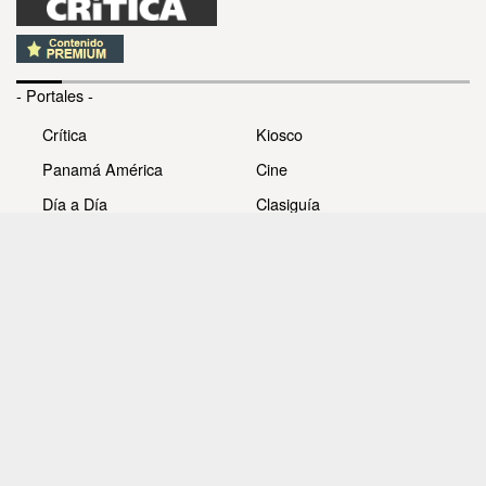
- Portales -
Crítica
Kiosco
Panamá América
Cine
Día a Día
Clasiguía
Mujer
Prémiate
Recetas
Impresora Pacífico
- Redes sociales -
Noticias
Whatsappcri
Videos
Galerías
Todos los derechos reservados Editora Panamá América