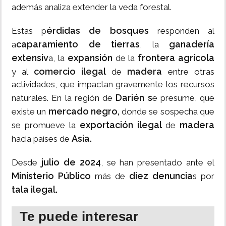
además analiza extender la veda forestal.
érdidas de bosques
Estas p
responden al
caparamiento de tierras
ganadería
a
, la
extensiv
expansión
frontera agrícola
a, la
de la
comercio ilegal
madera
y al
de
entre otras
actividades, que impactan gravemente los recursos
Darién s
naturales. En la región de
e presume, que
mercado negro,
existe un
donde se sospecha que
exportación ilegal
madera
se promueve la
de
Asia.
hacia países de
julio de 2024
Desde
, se han presentado ante el
Ministerio Público
diez denuncia
más de
s por
tala ilegal.
Te puede interesar