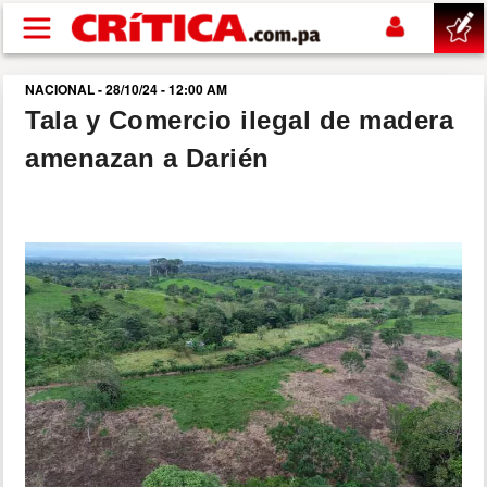
Pasar al contenido principal
NACIONAL - 28/10/24 - 12:00 AM
buscar
Tala y Comercio ilegal de madera
amenazan a Darién
SUCESOS
NACIONAL
POLÍTICA
SHOW
DEPORTES
MUNDO