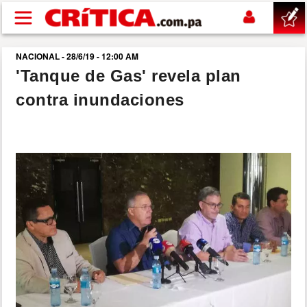
Pasar al contenido principal
NACIONAL - 28/6/19 - 12:00 AM
buscar
'Tanque de Gas' revela plan
contra inundaciones
SUCESOS
NACIONAL
POLÍTICA
SHOW
DEPORTES
MUNDO