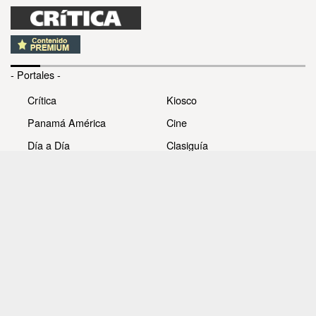
- Portales -
Crítica
Kiosco
Panamá América
Cine
Día a Día
Clasiguía
Mujer
Prémiate
Recetas
Impresora Pacífico
- Redes sociales -
Noticias
Whatsappcri
Videos
Galerías