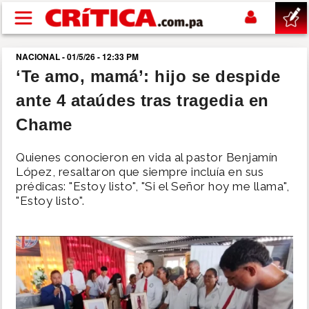
Pasar al contenido principal
NACIONAL - 01/5/26 - 12:33 PM
buscar
‘Te amo, mamá’: hijo se despide
ante 4 ataúdes tras tragedia en
SUCESOS
Chame
NACIONAL
Quienes conocieron en vida al pastor Benjamín
López, resaltaron que siempre incluía en sus
POLÍTICA
prédicas: "Estoy listo", "Si el Señor hoy me llama",
"Estoy listo".
SHOW
DEPORTES
MUNDO