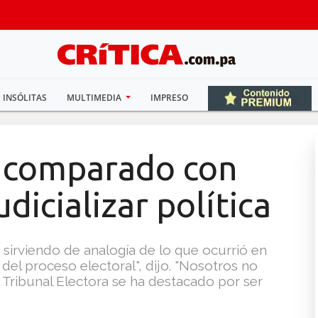
INSÓLITAS
MULTIMEDIA
IMPRESO
r comparado con
dicializar política
irviendo de analogía de lo que ocurrió en
del proceso electoral", dijo. "Nosotros no
Tribunal Electora se ha destacado por ser