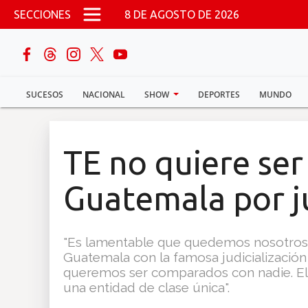
Pasar al contenido principal
SECCIONES
8 DE AGOSTO DE 2026
buscar
SUCESOS
NACIONAL
SHOW
DEPORTES
MUNDO
Sucesos
Nacional
TE no quiere se
Política
Guatemala por ju
Show
"Es lamentable que quedemos nosotros s
Deportes
Guatemala con la famosa judicialización 
queremos ser comparados con nadie. El 
una entidad de clase única".
Mundo