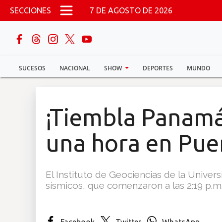
Pasar al contenido principal
SECCIONES
7 DE AGOSTO DE 2026
buscar
SUCESOS
NACIONAL
SHOW
DEPORTES
MUNDO
Sucesos
Nacional
¡Tiembla Panamá
Política
una hora en Pue
Show
El Instituto de Geociencias de la Unive
Deportes
sísmicos, que comenzaron a las 2:19 p.m
Mundo
Facebook
Twitter
WhatsApp