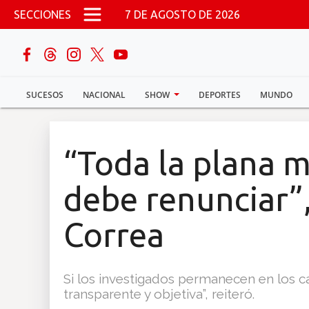
Pasar al contenido principal
SECCIONES
7 DE AGOSTO DE 2026
buscar
SUCESOS
NACIONAL
SHOW
DEPORTES
MUNDO
Sucesos
Nacional
“Toda la plana m
Política
debe renunciar”
Show
Correa
Deportes
Si los investigados permanecen en los c
transparente y objetiva”, reiteró.
Mundo