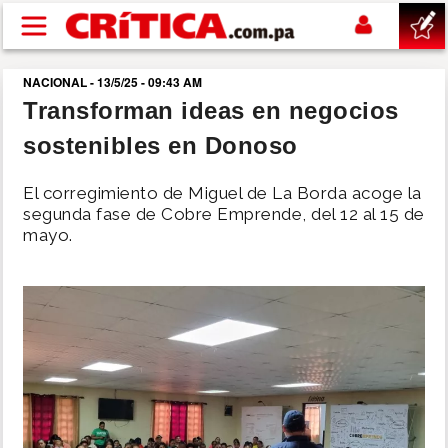
Pasar al contenido principal
NACIONAL - 13/5/25 - 09:43 AM
buscar
Transforman ideas en negocios
sostenibles en Donoso
SUCESOS
El corregimiento de Miguel de La Borda acoge la
NACIONAL
segunda fase de Cobre Emprende, del 12 al 15 de
mayo.
POLÍTICA
SHOW
DEPORTES
MUNDO