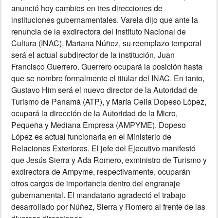
anunció hoy cambios en tres direcciones de
INSÓLITAS
instituciones gubernamentales. Varela dijo que ante la
renuncia de la exdirectora del Instituto Nacional de
Cultura (INAC), Mariana Núñez, su reemplazo temporal
MULTIMEDIA
será el actual subdirector de la institución, Juan
Francisco Guerrero. Guerrero ocupará la posición hasta
IMPRESO
que se nombre formalmente el titular del INAC. En tanto,
Gustavo Him será el nuevo director de la Autoridad de
Turismo de Panamá (ATP), y María Celia Dopeso López,
ocupará la dirección de la Autoridad de la Micro,
Pequeña y Mediana Empresa (AMPYME). Dopeso
López es actual funcionaria en el Ministerio de
Relaciones Exteriores. El jefe del Ejecutivo manifestó
que Jesús Sierra y Ada Romero, exministro de Turismo y
exdirectora de Ampyme, respectivamente, ocuparán
otros cargos de importancia dentro del engranaje
gubernamental. El mandatario agradeció el trabajo
desarrollado por Núñez, Sierra y Romero al frente de las