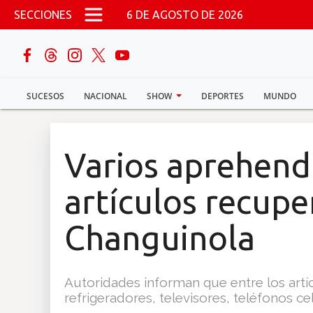
Pasar al contenido principal
SECCIONES
6 DE AGOSTO DE 2026
buscar
SUCESOS
NACIONAL
SHOW
DEPORTES
MUNDO
Sucesos
Nacional
Varios aprehend
Política
artículos recup
Show
Changuinola
Deportes
Autoridades informan que entre los art
refrigeradores, televisores, teléfonos ce
Mundo