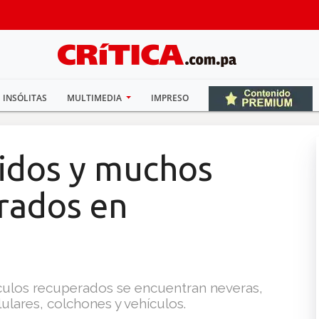
INSÓLITAS
MULTIMEDIA
IMPRESO
idos y muchos
erados en
ículos recuperados se encuentran neveras,
lulares, colchones y vehículos.