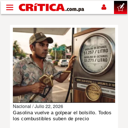
Pasar al contenido principal
buscar
SUCESOS
NACIONAL
POLÍTICA
SHOW
Nacional /
Julio 22, 2026
DEPORTES
Gasolina vuelve a golpear el bolsillo. Todos
los combustibles suben de precio
MUNDO