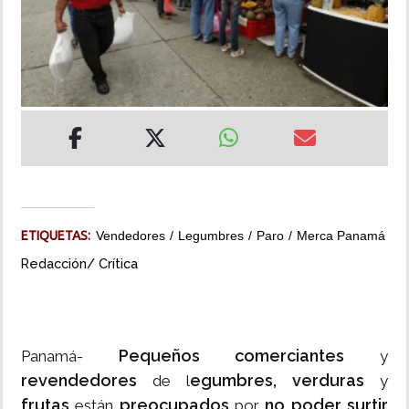
INSÓLITAS
MULTIMEDIA
IMPRESO
ETIQUETAS:
Vendedores
Legumbres
Paro
Merca Panamá
Redacción/ Crítica
Pequeños comerciantes
Panamá-
y
revendedores
egumbres, verduras
de l
y
frutas
preocupados
no poder surtir
están
por