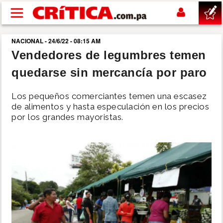
Pasar al contenido principal
NACIONAL - 24/6/22 - 08:15 AM
buscar
Vendedores de legumbres temen
quedarse sin mercancía por paro
SUCESOS
Los pequeños comerciantes temen una escasez
NACIONAL
de alimentos y hasta especulación en los precios
por los grandes mayoristas.
POLÍTICA
SHOW
DEPORTES
MUNDO