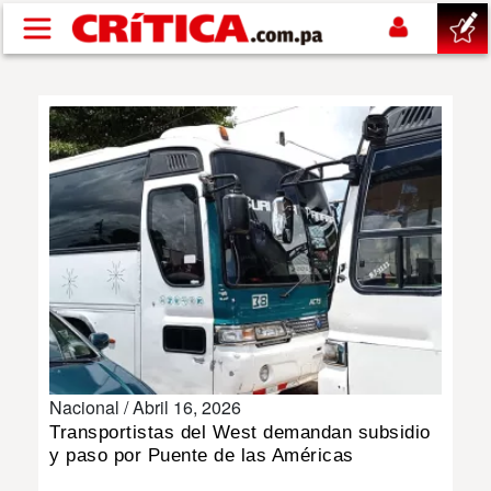
Pasar al contenido principal
buscar
SUCESOS
NACIONAL
POLÍTICA
SHOW
Nacional /
Abril 16, 2026
DEPORTES
Transportistas del West demandan subsidio
y paso por Puente de las Américas
MUNDO