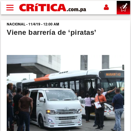
Pasar al contenido principal
NACIONAL - 11/4/19 - 12:00 AM
buscar
Viene barrería de ‘piratas’
SUCESOS
NACIONAL
POLÍTICA
SHOW
DEPORTES
MUNDO