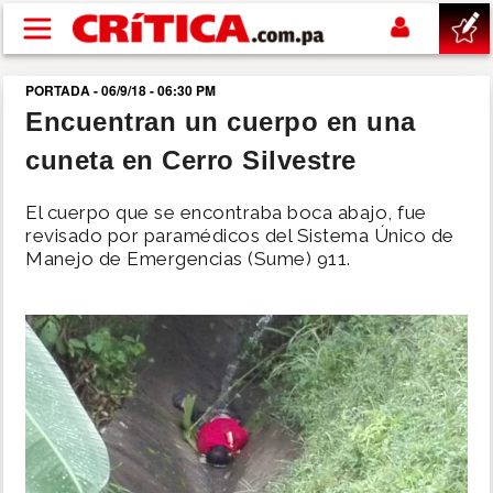
Pasar al contenido principal
PORTADA - 06/9/18 - 06:30 PM
buscar
Encuentran un cuerpo en una
cuneta en Cerro Silvestre
SUCESOS
El cuerpo que se encontraba boca abajo, fue
NACIONAL
revisado por paramédicos del Sistema Único de
Manejo de Emergencias (Sume) 911.
POLÍTICA
SHOW
DEPORTES
MUNDO