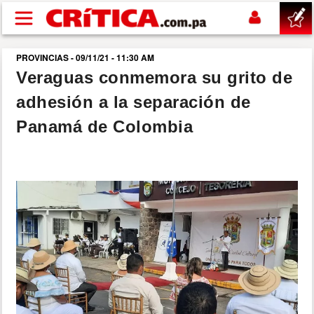
Pasar al contenido principal
PROVINCIAS - 09/11/21 - 11:30 AM
buscar
Veraguas conmemora su grito de
adhesión a la separación de
SUCESOS
Panamá de Colombia
NACIONAL
POLÍTICA
SHOW
DEPORTES
MUNDO