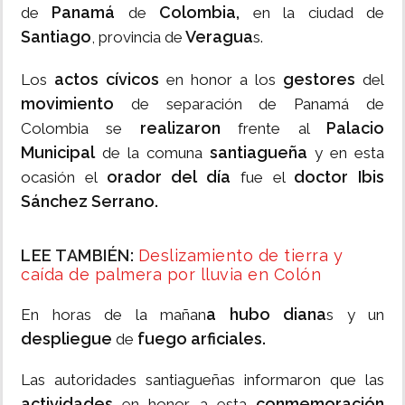
Panamá
Colombia,
de
de
en la ciudad de
Santiago
Veragua
, provincia de
s.
actos cívicos
gestores
Los
en honor a los
del
movimiento
de separación de Panamá de
realizaron
Palacio
Colombia se
frente al
Municipal
santiagueña
de la comuna
y en esta
orador del día
doctor Ibis
ocasión el
fue el
Sánchez Serrano.
LEE TAMBIÉN:
Deslizamiento de tierra y
caída de palmera por lluvia en Colón
a hubo diana
En horas de la mañan
s y un
despliegue
fuego arficiales.
de
Las autoridades santiagueñas informaron que las
actividades
conmemoración
en honor a esta