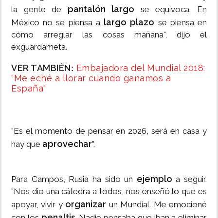
pantalón largo
la gente de
se equivoca. En
largo plazo
México no se piensa a
se piensa en
cómo arreglar las cosas mañana", dijo el
exguardameta.
VER TAMBIÉN
Embajadora del Mundial 2018:
:
"Me eché a llorar cuando ganamos a
España"
"Es el momento de pensar en 2026, será en casa y
aprovechar
hay que
".
ejemplo
Para Campos, Rusia ha sido un
a seguir.
"Nos dio una cátedra a todos, nos enseñó lo que es
organizar
apoyar, vivir y
un Mundial. Me emocioné
penaltis
con los
. Nadie pensaba que iban a eliminar