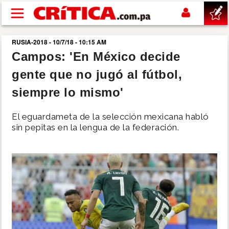
Pasar al contenido principal
RUSIA-2018 - 10/7/18 - 10:15 AM
buscar
Campos: 'En México decide
gente que no jugó al fútbol,
SUCESOS
siempre lo mismo'
NACIONAL
El eguardameta de la selección mexicana habló
sin pepitas en la lengua de la federación.
POLÍTICA
SHOW
DEPORTES
MUNDO