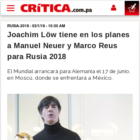
Pasar al contenido principal
RUSIA-2018 - 02/1/18 - 10:30 AM
buscar
Joachim Löw tiene en los planes
a Manuel Neuer y Marco Reus
SUCESOS
para Rusia 2018
NACIONAL
El Mundial arrancará para Alemania el 17 de junio,
en Moscú, donde se enfrentará a México.
POLÍTICA
SHOW
DEPORTES
MUNDO