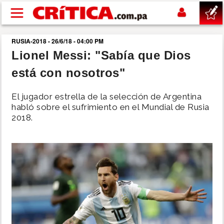
Pasar al contenido principal
RUSIA-2018 - 26/6/18 - 04:00 PM
buscar
Lionel Messi: "Sabía que Dios
está con nosotros"
SUCESOS
El jugador estrella de la selección de Argentina
NACIONAL
habló sobre el sufrimiento en el Mundial de Rusia
2018.
POLÍTICA
SHOW
DEPORTES
MUNDO