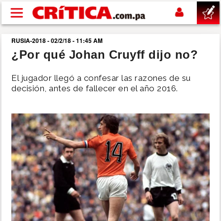
Pasar al contenido principal
RUSIA-2018 - 02/2/18 - 11:45 AM
buscar
¿Por qué Johan Cruyff dijo no?
SUCESOS
El jugador llegó a confesar las razones de su
decisión, antes de fallecer en el año 2016.
NACIONAL
POLÍTICA
SHOW
DEPORTES
MUNDO