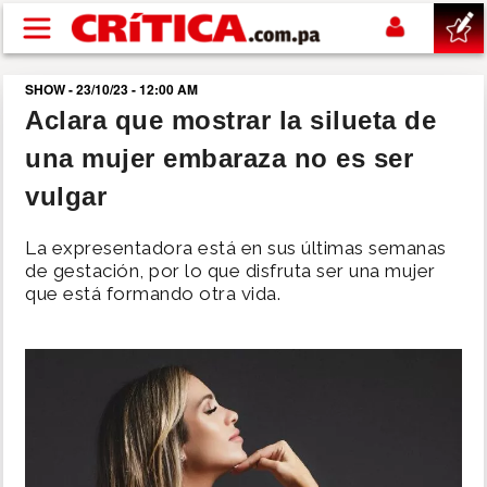
Pasar al contenido principal
SHOW - 23/10/23 - 12:00 AM
buscar
Aclara que mostrar la silueta de
una mujer embaraza no es ser
SUCESOS
vulgar
NACIONAL
La expresentadora está en sus últimas semanas
de gestación, por lo que disfruta ser una mujer
POLÍTICA
que está formando otra vida.
SHOW
DEPORTES
MUNDO