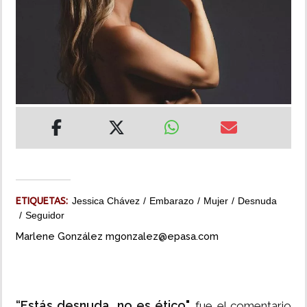
INSÓLITAS
MULTIMEDIA
IMPRESO
ETIQUETAS:
Jessica Chávez
Embarazo
Mujer
Desnuda
Seguidor
Marlene González mgonzalez@epasa.com
“Estás desnuda, no es ético",
fue el comentario