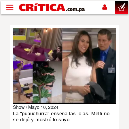
Pasar al contenido principal
buscar
SUCESOS
NACIONAL
POLÍTICA
SHOW
Show /
Mayo 10, 2024
DEPORTES
La "pupuchurra" enseña las lolas. Melfi no
se dejó y mostró lo suyo
MUNDO