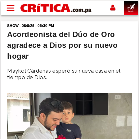
Pasar al contenido principal
SHOW - 08/8/25 - 06:30 PM
buscar
Acordeonista del Dúo de Oro
agradece a Dios por su nuevo
SUCESOS
hogar
NACIONAL
Maykol Cárdenas esperó su nueva casa en el
tiempo de Dios.
POLÍTICA
SHOW
DEPORTES
MUNDO