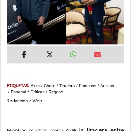
INSÓLITAS
MULTIMEDIA
IMPRESO
ETIQUETAS:
Akim
Charri
Tiradera
Famosos
Artistas
Panamá
Críticas
Reggae
Redacción / Web
que la tiradera entre
Mientras muchos creían