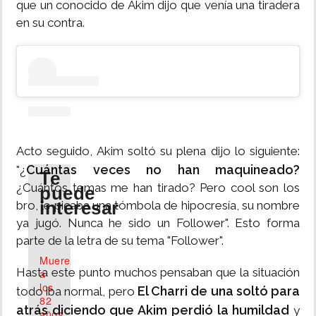
que un conocido de Akim dijo que venía una tiradera
en su contra.
Acto seguido, Akim soltó su plena dijo lo siguiente:
Cuántas veces no han maquineado?
"¿
Te
¿Cuántos temas me han tirado? Pero cool son los
puede
interesar
bro, le picaba una tómbola de hipocresía, su nombre
ya jugó. Nunca he sido un Follower". Esto forma
parte de la letra de su tema "Follower".
Muere
Hasta este punto muchos pensaban que la situación
a
los
El Charri de una soltó para
todo iba normal, pero
82
atrás diciendo que Akim perdió la humildad
y
años