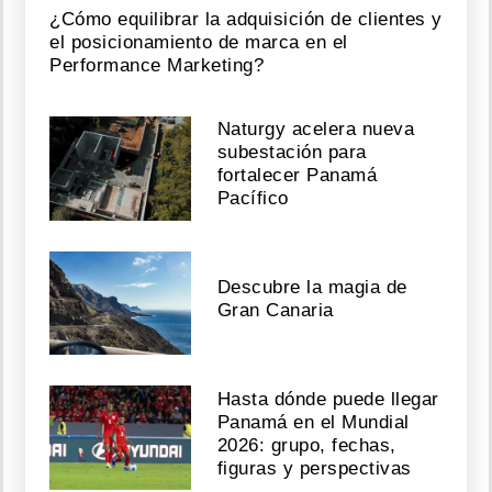
mamá
¿Cómo equilibrar la adquisición de clientes y
el posicionamiento de marca en el
Agosto
Performance Marketing?
05,
2026
Naturgy acelera nueva
subestación para
fortalecer Panamá
¡Rumbo
Pacífico
a
la
semifinal!
Karol
Descubre la magia de
Wilson
Gran Canaria
avanza
en
Operación
Triunfo
EEUU
Hasta dónde puede llegar
Panamá en el Mundial
Agosto
2026: grupo, fechas,
figuras y perspectivas
05,