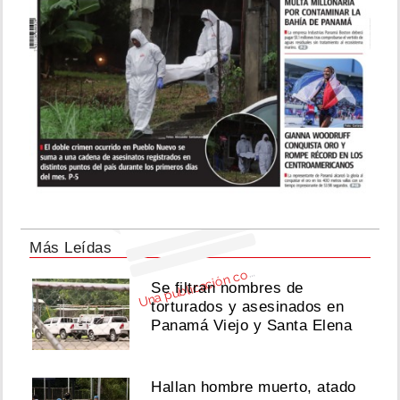
Ver
esta
publicación
en
Instagram
na
p
u
bli
ca
ci
ó
n
c
parti
da
d
e (
@aki
m
cf
Más Leídas
U
m
m)
o
Se filtran nombres de
torturados y asesinados en
Panamá Viejo y Santa Elena
Hallan hombre muerto, atado