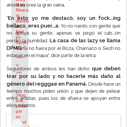
Mary
ahora se cree la gran vaina.
Rivera,
la
En esto yo me destacó, soy un fock...ing
"
abuela
bellaco, eres puer...a.
de
Yo no ruedo con gente que
Ned
no apoya su gente, apenas se pegó el cab...ón
en
La casa de las lazy se llama
perdió la humildad.
Spider-
Man
DPMG
. Si no fuera por el Boza, Chamaco o Sech no
estarías en el mapa", dice parte de la letra.
Agosto
05,
que deben
Seguidores de ambos les han dicho
2026
tirar por su lado y no hacerle más daño al
género del regggae en Panamá.
Desde hace un
tiempo muchos piden unión y que dejen de pelear
¡Hizo
entre artistas, pues los de afuera se apoyan entre
una
ellos mismos.
pausa
por
su
salud