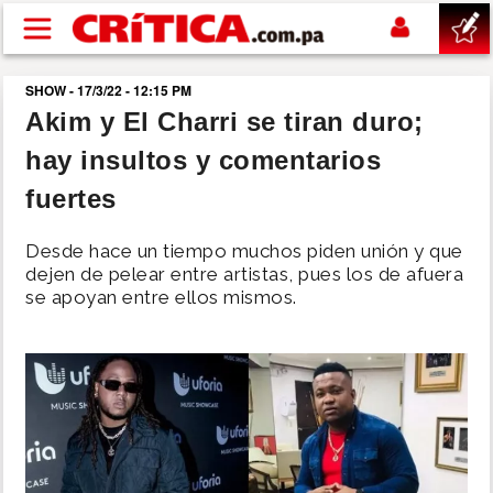
Pasar al contenido principal
SHOW - 17/3/22 - 12:15 PM
buscar
Akim y El Charri se tiran duro;
hay insultos y comentarios
SUCESOS
fuertes
NACIONAL
Desde hace un tiempo muchos piden unión y que
dejen de pelear entre artistas, pues los de afuera
POLÍTICA
se apoyan entre ellos mismos.
SHOW
DEPORTES
MUNDO