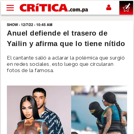
Pasar al contenido principal
SHOW - 12/7/22 - 10:45 AM
buscar
Anuel defiende el trasero de
Yailin y afirma que lo tiene nítido
SUCESOS
El cantante salió a aclarar la polémica que surgió
NACIONAL
en redes sociales, esto luego que circularan
fotos de la famosa.
POLÍTICA
SHOW
DEPORTES
MUNDO