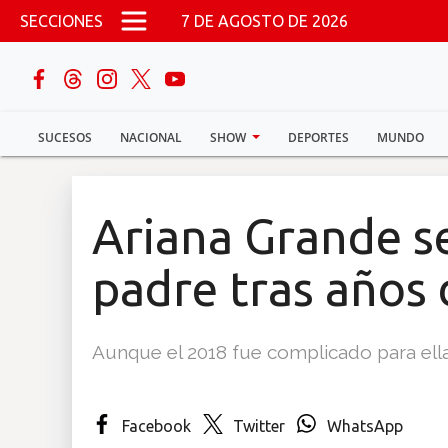
Pasar al contenido principal
SECCIONES
7 DE AGOSTO DE 2026
buscar
SUCESOS
NACIONAL
SHOW
DEPORTES
MUNDO
Sucesos
Nacional
Ariana Grande se
Política
padre tras años 
Show
Aunque el 2018 fue complicado para ella
Deportes
Facebook
Twitter
WhatsApp
Mundo