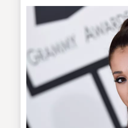
Insólitas
Multimedia
Impreso