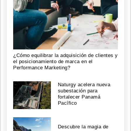
Banderas
asegura
que
el
infarto
que
sufrió
fue
lo
mejor
¿Cómo equilibrar la adquisición de clientes y
que
le
el posicionamiento de marca en el
pasó
Performance Marketing?
Agosto
Naturgy acelera nueva
05,
subestación para
2026
fortalecer Panamá
Pacífico
Muere
a
Descubre la magia de
los