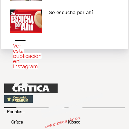
05,
2026
Se escucha por ahí
Ver
esta
publicación
en
Instagram
n
b
c
c
par
d
A
o
w
er
@
w
- Portales -
U
m
er)
o
Crítica
Kiosco