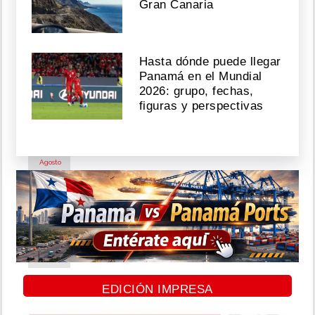
82
Gran Canaria
años
Mary
Rivera,
la
Hasta dónde puede llegar
abuela
Panamá en el Mundial
de
2026: grupo, fechas,
Ned
figuras y perspectivas
en
Spider-
Man
Agosto
05,
2026
¡Hizo
una
pausa
EDICIÓN IMPRESA
por
su