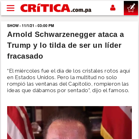
Pasar al contenido principal
SHOW - 11/1/21 - 03:00 PM
buscar
Arnold Schwarzenegger ataca a
Trump y lo tilda de ser un líder
SUCESOS
fracasado
NACIONAL
“El miércoles fue el día de los cristales rotos aquí
en Estados Unidos. Pero la multitud no solo
POLÍTICA
rompió las ventanas del Capitolio, rompieron las
ideas que dábamos por sentado”, dijo el famoso.
SHOW
DEPORTES
MUNDO