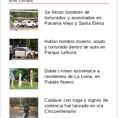
Más Leídas
será
mamá
Se filtran nombres de
torturados y asesinados en
Agosto
Panamá Viejo y Santa Elena
05,
2026
Hallan hombre muerto, atado
y torturado dentro de auto en
¡Rumbo
Parque Lefevre
a
la
semifinal!
Doble crimen estremece a
Karol
residentes de La Loma, en
Wilson
Pueblo Nuevo
avanza
en
Operación
Triunfo
Cadáver con soga y signos de
EEUU
violencia fue lanzado en vía
Cincuentenario
Agosto