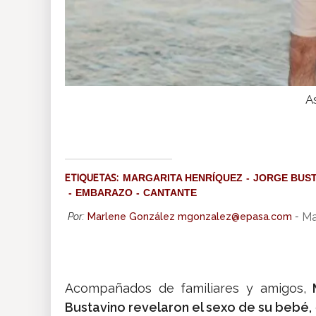
A
ETIQUETAS:
MARGARITA HENRÍQUEZ
JORGE BUST
EMBARAZO
CANTANTE
Ma
Por:
Marlene González mgonzalez@epasa.com
-
Acompañados de familiares y amigos,
Bustavino revelaron el sexo de su bebé,