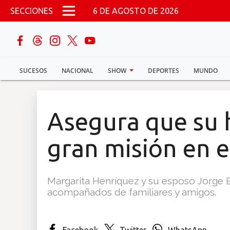
Pasar al contenido principal
SECCIONES
6 DE AGOSTO DE 2026
buscar
SUCESOS
NACIONAL
SHOW
DEPORTES
MUNDO
Sucesos
Nacional
Asegura que su 
Política
gran misión en e
Show
Margarita Henríquez y su esposo Jorge 
Deportes
acompañados de familiares y amigos.
Mundo
Facebook
Twitter
WhatsApp