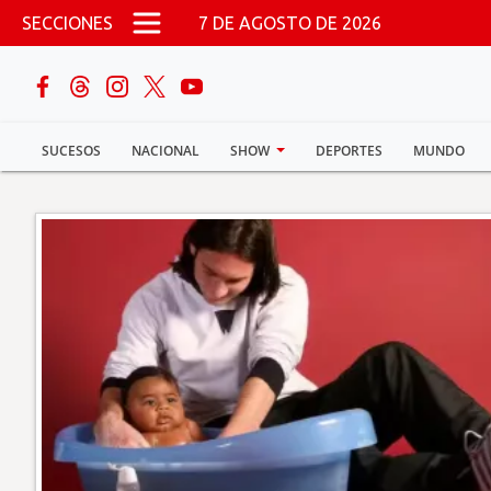
Pasar al contenido principal
SECCIONES
7 DE AGOSTO DE 2026
buscar
SUCESOS
NACIONAL
SHOW
DEPORTES
MUNDO
Sucesos
Nacional
Política
Show
Deportes
Mundo