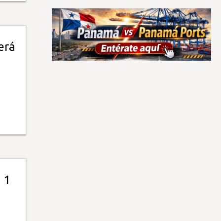
erá
 1