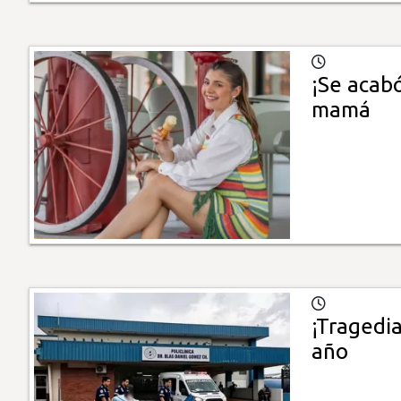
¡Se acabó
mamá
¡Tragedia
año