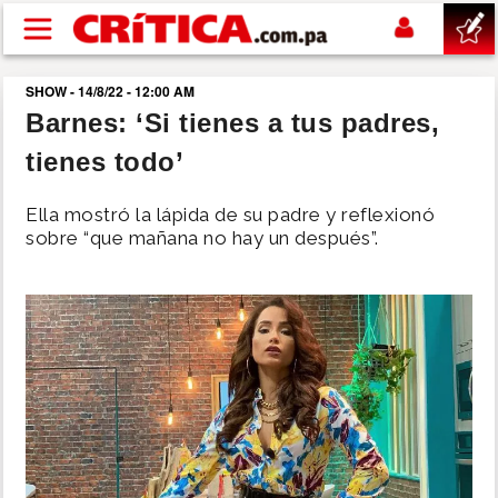
Pasar al contenido principal
SHOW - 14/8/22 - 12:00 AM
buscar
Barnes: ‘Si tienes a tus padres,
tienes todo’
SUCESOS
Ella mostró la lápida de su padre y reflexionó
NACIONAL
sobre “que mañana no hay un después”.
POLÍTICA
SHOW
DEPORTES
MUNDO