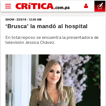
Pasar al contenido principal
SHOW - 23/3/19 - 12:00 AM
buscar
‘Brusca’ la mandó al hospital
SUCESOS
En total reposo se encuentra la presentadora de
televisión Jessica Chávez.
NACIONAL
POLÍTICA
SHOW
DEPORTES
MUNDO