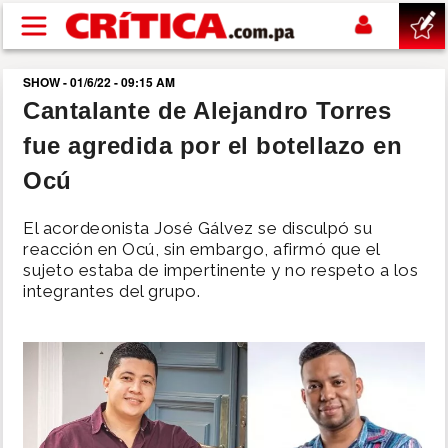
Pasar al contenido principal
SHOW - 01/6/22 - 09:15 AM
buscar
Cantalante de Alejandro Torres
fue agredida por el botellazo en
SUCESOS
Ocú
NACIONAL
El acordeonista José Gálvez se disculpó su
reacción en Ocú, sin embargo, afirmó que el
POLÍTICA
sujeto estaba de impertinente y no respeto a los
integrantes del grupo.
SHOW
DEPORTES
MUNDO