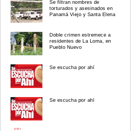
Se filtran nombres de
torturados y asesinados en
Pty
Audio
Panamá Viejo y Santa Elena
responde
por
disputa
Doble crimen estremece a
de
residentes de La Loma, en
regalías
Pueblo Nuevo
y
canciones
DE
JAPANESE
Se escucha por ahí
Agosto
06,
2026
Se escucha por ahí
Ver