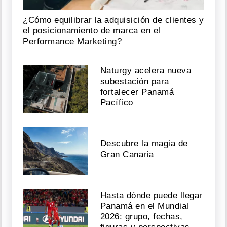
se
habla
¿Cómo equilibrar la adquisición de clientes y
de
su
el posicionamiento de marca en el
primer
Performance Marketing?
show
Agosto
Naturgy acelera nueva
subestación para
06,
fortalecer Panamá
2026
Pacífico
"Acabo
Descubre la magia de
de
sufrir
Gran Canaria
una
agresión":
Mujer
le
Hasta dónde puede llegar
soba
Panamá en el Mundial
el
2026: grupo, fechas,
rifle