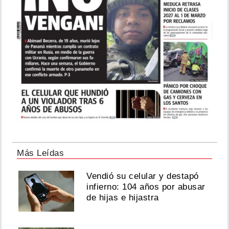
Agosto
06,
2026
Perez
Hilton,
trasladado
a
un
hospital
tras
inquietante
Más Leídas
transmisión
Vendió su celular y destapó
Agosto
infierno: 104 años por abusar
06,
de hijas e hijastra
2026