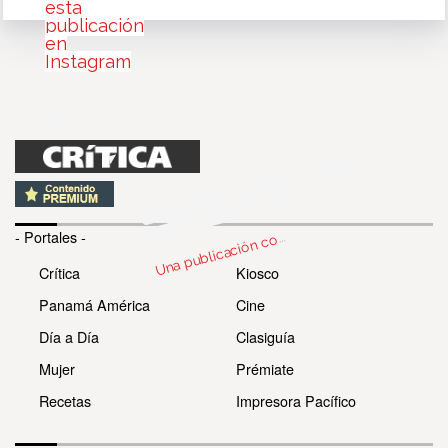
esta
publicación
en
Instagram
n
bl
c
c
par
d
e 
o
Gá
z 
@
o
ga
of
ci
U
m
0)
- Portales -
o
Crítica
Kiosco
Panamá América
Cine
Día a Día
Clasiguía
Mujer
Prémiate
Recetas
Impresora Pacífico