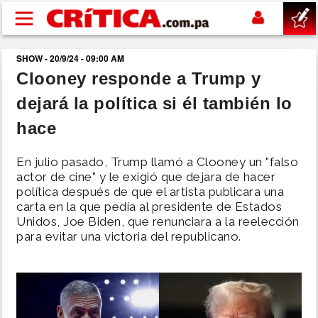
Pasar al contenido principal
SHOW - 20/9/24 - 09:00 AM
buscar
Clooney responde a Trump y
dejará la política si él también lo
SUCESOS
hace
NACIONAL
En julio pasado, Trump llamó a Clooney un "falso
actor de cine" y le exigió que dejara de hacer
POLÍTICA
política después de que el artista publicara una
carta en la que pedía al presidente de Estados
Unidos, Joe Biden, que renunciara a la reelección
SHOW
para evitar una victoria del republicano.
DEPORTES
MUNDO