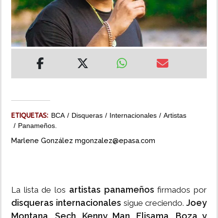
INSÓLITAS
MULTIMEDIA
IMPRESO
ETIQUETAS:
BCA
Disqueras
Internacionales
Artistas
Panameños.
Marlene González mgonzalez@epasa.com
artistas panameños
La lista de los
firmados por
disqueras internacionales
Joey
sigue creciendo.
Montana, Sech, Kenny Man, Elisama, Boza y