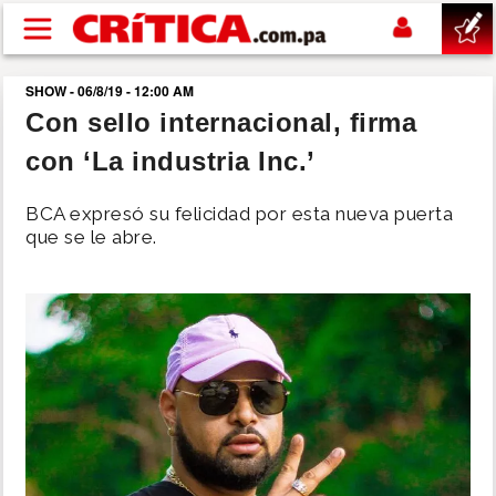
Pasar al contenido principal
SHOW - 06/8/19 - 12:00 AM
buscar
Con sello internacional, firma
con ‘La industria Inc.’
SUCESOS
BCA expresó su felicidad por esta nueva puerta
NACIONAL
que se le abre.
POLÍTICA
SHOW
DEPORTES
MUNDO