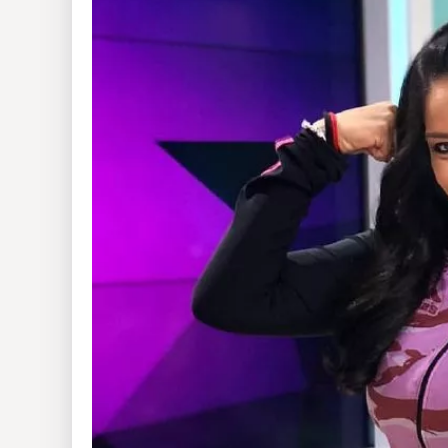
Insólitas
Multimedia
Impreso