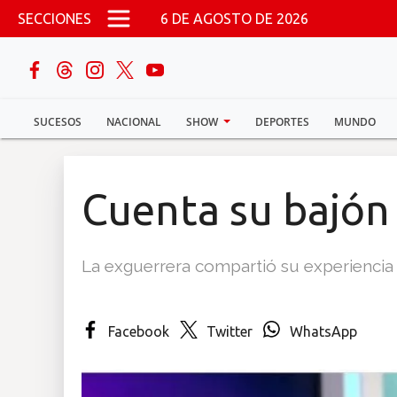
Pasar al contenido principal
SECCIONES
6 DE AGOSTO DE 2026
buscar
SUCESOS
NACIONAL
SHOW
DEPORTES
MUNDO
Sucesos
Nacional
Cuenta su bajón
Política
La exguerrera compartió su experiencia
Show
Deportes
Facebook
Twitter
WhatsApp
Mundo