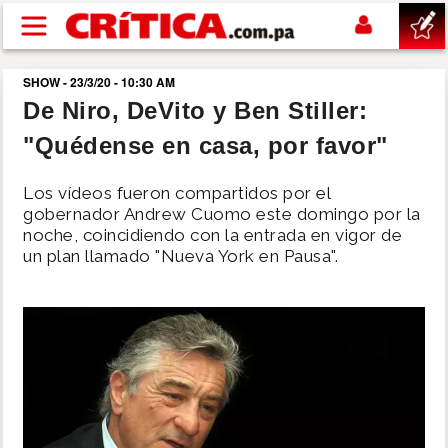
Pasar al contenido principal
SHOW - 23/3/20 - 10:30 AM
buscar
De Niro, DeVito y Ben Stiller:
"Quédense en casa, por favor"
SUCESOS
Los vídeos fueron compartidos por el
NACIONAL
gobernador Andrew Cuomo este domingo por la
noche, coincidiendo con la entrada en vigor de
un plan llamado "Nueva York en Pausa".
POLÍTICA
SHOW
DEPORTES
MUNDO