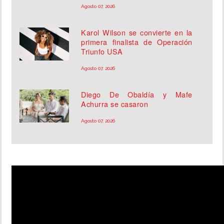
Agosto 07, 2026
Karol Wilson se convierte en la
primera finalista de Operación
Triunfo USA
Agosto 07, 2026
Diego De Obaldía y Mafe
Achurra se casaron
Agosto 07, 2026