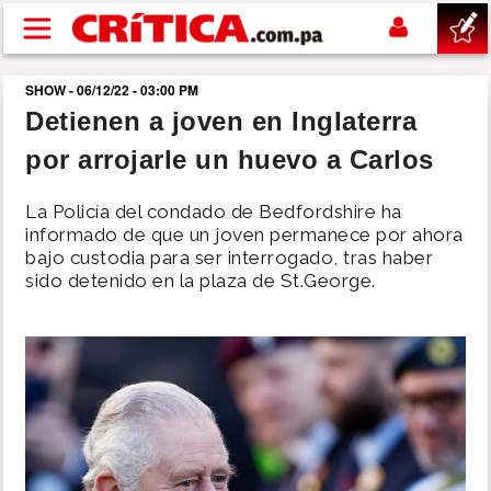
Pasar al contenido principal
SHOW - 06/12/22 - 03:00 PM
buscar
Detienen a joven en Inglaterra
por arrojarle un huevo a Carlos
SUCESOS
La Policía del condado de Bedfordshire ha
NACIONAL
informado de que un joven permanece por ahora
bajo custodia para ser interrogado, tras haber
sido detenido en la plaza de St.George.
POLÍTICA
SHOW
DEPORTES
MUNDO