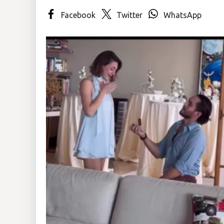
Facebook
Twitter
WhatsApp
Insólitas
Multimedia
Impreso