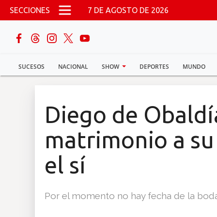
Pasar al contenido principal
SECCIONES
7 DE AGOSTO DE 2026
buscar
SUCESOS
NACIONAL
SHOW
DEPORTES
MUNDO
Sucesos
Nacional
Diego de Obaldía
Política
matrimonio a su 
Show
el sí
Deportes
Por el momento no hay fecha de la boda
Mundo