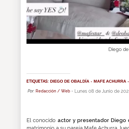
Diego de 
ETIQUETAS:
DIEGO DE OBALDÍA
MAFE ACHURRA
Lunes 08 de Junio de 20
Por:
Redacción / Web
-
El conocido
actor y presentador Diego d
matrimonio a su pareja Mafe Achurra, lueg