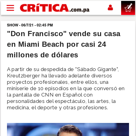
Pasar al contenido principal
SHOW - 06/7/21 - 02:45 PM
buscar
"Don Francisco" vende su casa
en Miami Beach por casi 24
SUCESOS
millones de dólares
NACIONAL
A partir de su despedida de "Sábado Gigante",
Kreutzberger ha llevado adelante diversos
POLÍTICA
proyectos profesionales, entre ellos, una
miniserie de 10 episodios en la que conversó en
la pantalla de CNN en Español con
SHOW
personalidades del espectáculo, las artes, la
medicina, el deporte y otras profesiones.
DEPORTES
MUNDO