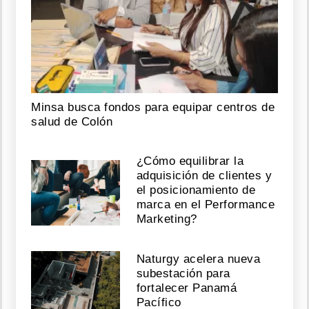
n
bl
c
c
par
d
nt
e
W
hi
nt
e
w
2
6
M
ar,
2
0
1
9
a
l
as
9:
4
1
P
D
Petro
se
T
U
m
hi)
o
despide
2
6
M
ar,
2
0
1
9
a
l
as
9:
0
3
P
D
de
la
T
Casa
de
Nariño
Minsa busca fondos para equipar centros de
en
salud de Colón
su
último
acto
¿Cómo equilibrar la
como
adquisición de clientes y
presidente
el posicionamiento de
marca en el Performance
Agosto
Marketing?
07,
2026
Naturgy acelera nueva
subestación para
fortalecer Panamá
Bruce
Pacífico