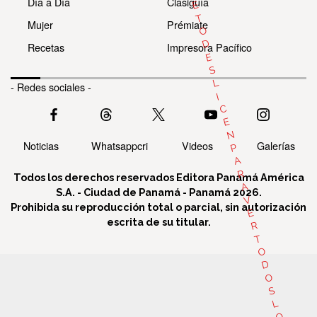
Día a Día
Clasiguía
E
T
Mujer
Prémiate
O
D
Recetas
Impresora Pacífico
E
S
L
- Redes sociales -
I
C
E
N
Noticias
Whatsappcri
Videos
Galerías
P
A
R
Todos los derechos reservados Editora Panamá América
A
S.A. - Ciudad de Panamá - Panamá 2026.
V
Prohibida su reproducción total o parcial, sin autorización
E
escrita de su titular.
R
T
O
D
O
S
L
O