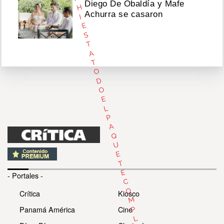
Diego De Obaldía y Mafe
H
Achurra se casaron
I
E
S
T
A
T
O
D
O
E
L
P
A
Q
U
E
T
E
- Portales -
C
O
Crítica
Kiosco
M
Panamá América
Cine
P
L