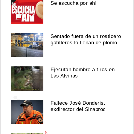
Se escucha por ahí
Agosto
07,
2026
Sentado fuera de un rosticero
gatilleros lo llenan de plomo
Ver
esta
Ejecutan hombre a tiros en
publicación
Las Alvinas
en
Instagram
Fallece José Donderis,
exdirector del Sinaproc
A