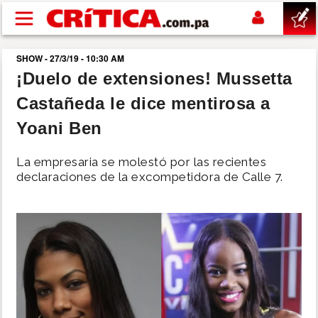
Pasar al contenido principal
SHOW - 27/3/19 - 10:30 AM
buscar
¡Duelo de extensiones! Mussetta
Castañeda le dice mentirosa a
SUCESOS
Yoani Ben
NACIONAL
La empresaria se molestó por las recientes
declaraciones de la excompetidora de Calle 7.
POLÍTICA
SHOW
DEPORTES
MUNDO