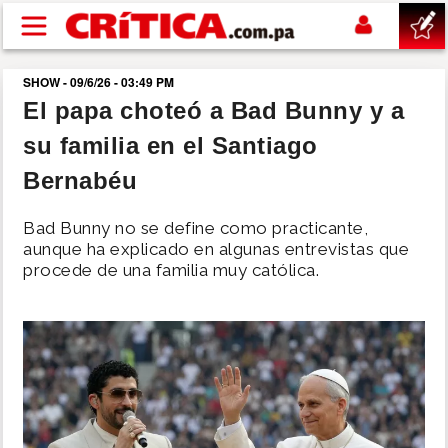
Pasar al contenido principal
SHOW - 09/6/26 - 03:49 PM
buscar
El papa choteó a Bad Bunny y a
su familia en el Santiago
SUCESOS
Bernabéu
NACIONAL
Bad Bunny no se define como practicante,
aunque ha explicado en algunas entrevistas que
POLÍTICA
procede de una familia muy católica.
SHOW
DEPORTES
MUNDO