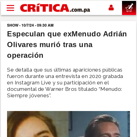
Pasar al contenido principal
SHOW - 10/7/24 - 09:30 AM
buscar
Especulan que exMenudo Adrián
Olivares murió tras una
SUCESOS
operación
NACIONAL
Se detalla que sus últimas apariciones públicas
fueron durante una entrevista en 2020 grabada
POLÍTICA
en Instagram Live y su participación en el
documental de Warner Bros titulado “Menudo:
Siempre jóvenes”.
SHOW
DEPORTES
MUNDO