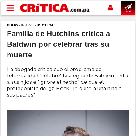
Pasar al contenido principal
SHOW - 05/3/25 - 01:21 PM
buscar
Familia de Hutchins critica a
Baldwin por celebrar tras su
SUCESOS
muerte
NACIONAL
La abogada critica que el programa de
telerrealidad "celebre" la alegría de Baldwin junto
POLÍTICA
a sus hijos e "ignore el hecho" de que el
protagonista de '30 Rock' "le quitó a una niña a
sus padres".
SHOW
DEPORTES
MUNDO